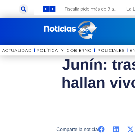
Ir
Keiko Fujimori anuncia que Coca Cola invertirá US$ 1000 millones en el Perú
Fiscalía pide más de 9 años de cárcel para el diputado de oposición Harvey Colchado
al
contenido
ACTUALIDAD
POLÍTICA Y GOBIERNO
⁠⁠POLICIALES
E
Junín: tr
hallan viv
Comparte la noticia