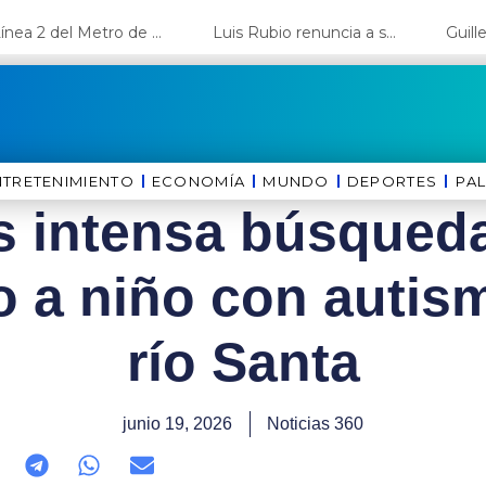
La Línea 2 del Metro de Lima y el Ramal 4 alcanzan un avance del 80%
Luis Rubio renuncia a su candidatura a Lima y deja el camino libre a López Aliaga
NTRETENIMIENTO
ECONOMÍA
MUNDO
DEPORTES
⁠PA
as intensa búsqueda
o a niño con autis
río Santa
junio 19, 2026
Noticias 360