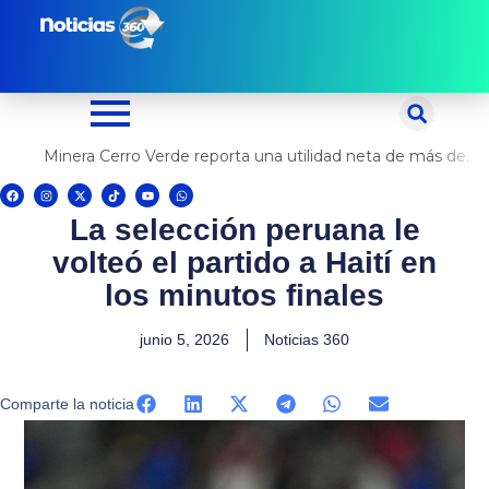
Ir
al
contenido
Minera Cerro Verde reporta una utilidad neta de más de US$ 500 millones
F
I
X
T
Y
W
a
n
-
i
o
h
c
s
t
k
u
a
La selección peruana le
e
t
w
t
t
t
b
a
i
o
u
s
o
g
t
k
b
a
volteó el partido a Haití en
o
r
t
e
p
k
a
e
p
m
r
los minutos finales
junio 5, 2026
Noticias 360
Comparte la noticia