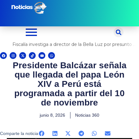
Ir
al
contenido
Fiscalía investiga a director de la Bella Luz por presunto abuso contra cantante Naldy Saldaña
F
I
X
T
Y
W
a
n
-
i
o
h
c
s
t
k
u
a
Presidente Balcázar señala
e
t
w
t
t
t
b
a
i
o
u
s
o
g
t
k
b
a
que llegada del papa León
o
r
t
e
p
k
a
e
p
m
r
XIV a Perú está
programada a partir del 10
de noviembre
junio 8, 2026
Noticias 360
Comparte la noticia