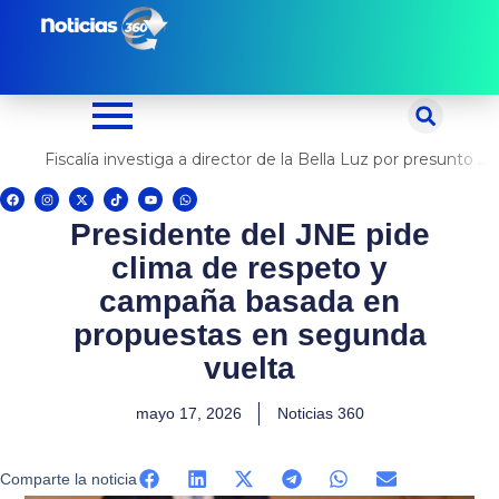
Ir
al
contenido
Fiscalía investiga a director de la Bella Luz por presunto abuso contra cantante Naldy Saldaña
F
I
X
T
Y
W
a
n
-
i
o
h
c
s
t
k
u
a
Presidente del JNE pide
e
t
w
t
t
t
b
a
i
o
u
s
o
g
t
k
b
a
clima de respeto y
o
r
t
e
p
k
a
e
p
m
r
campaña basada en
propuestas en segunda
vuelta
mayo 17, 2026
Noticias 360
Comparte la noticia