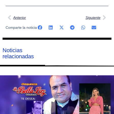
Ant
Sig
Anterior
Siguiente
Comparte la noticia
Noticias
relacionadas
Página
Página
Página
Página
Página