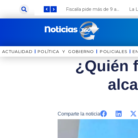
Ir
Keiko Fujimori anuncia que Coca Cola invertirá US$ 1000 millones en el Perú
Fiscalía pide más de 9 años de cárcel para el diputado de oposición Harvey Colchado
al
contenido
ACTUALIDAD
POLÍTICA Y GOBIERNO
⁠⁠POLICIALES
E
¿Quién f
alc
Comparte la noticia