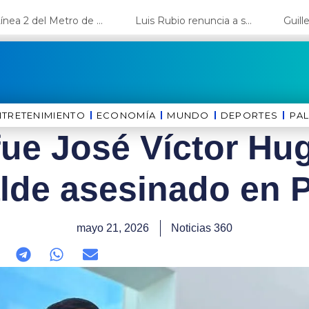
La Línea 2 del Metro de Lima y el Ramal 4 alcanzan un avance del 80%
Luis Rubio renuncia a su candidatura a Lima y deja el camino libre a López Aliaga
NTRETENIMIENTO
ECONOMÍA
MUNDO
DEPORTES
⁠PA
ue José Víctor Hu
alde asesinado en P
mayo 21, 2026
Noticias 360