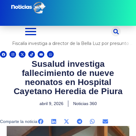
Ir
al
contenido
Fiscalía investiga a director de la Bella Luz por presunto abuso contra cantante Naldy Saldaña
F
I
X
T
Y
W
a
n
-
i
o
h
c
s
t
k
u
a
Susalud investiga
e
t
w
t
t
t
b
a
i
o
u
s
o
g
t
k
b
a
fallecimiento de nueve
o
r
t
e
p
k
a
e
p
m
r
neonatos en Hospital
Cayetano Heredia de Piura
abril 9, 2026
Noticias 360
Comparte la noticia