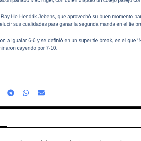
o acompañado Mac Kiger, con quien disputó un cotejo parejo co
pla Ray Ho-Hendrik Jebens, que aprovechó su buen momento par
lucir sus cualidades para ganar la segunda manda en el tie bre
eron a igualar 6-6 y se definió en un super tie break, en el que 
rminaron cayendo por 7-10.