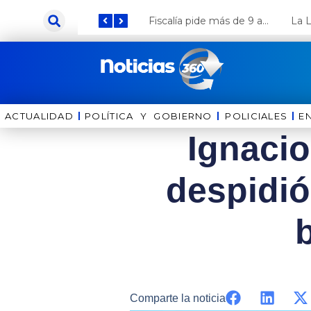
Ir
Keiko Fujimori anuncia que Coca Cola invertirá US$ 1000 millones en el Perú
Fiscalía pide más de 9 años de cárcel para el diputado de oposición Harvey Colchado
al
contenido
ACTUALIDAD
POLÍTICA Y GOBIERNO
⁠⁠POLICIALES
E
Ignacio
despidió
Comparte la noticia