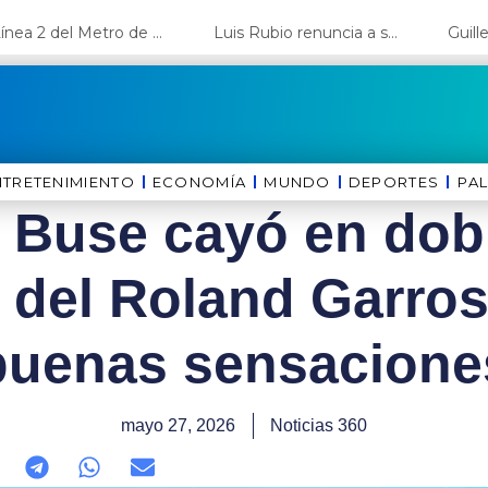
La Línea 2 del Metro de Lima y el Ramal 4 alcanzan un avance del 80%
Luis Rubio renuncia a su candidatura a Lima y deja el camino libre a López Aliaga
NTRETENIMIENTO
ECONOMÍA
MUNDO
DEPORTES
⁠PA
 Buse cayó en dob
 del Roland Garro
buenas sensacione
mayo 27, 2026
Noticias 360