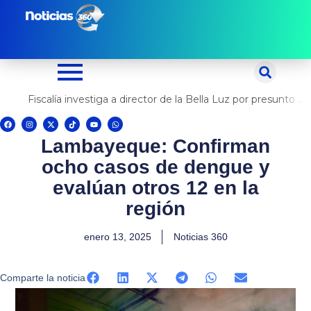
Ir
al
contenido
Fiscalía investiga a director de la Bella Luz por presunto abuso contra cantante Naldy Saldaña
F
I
X
T
Y
W
a
n
-
i
o
h
c
s
t
k
u
a
Lambayeque: Confirman
e
t
w
t
t
t
b
a
i
o
u
s
o
g
t
k
b
a
ocho casos de dengue y
o
r
t
e
p
k
a
e
p
m
r
evalúan otros 12 en la
región
enero 13, 2025
Noticias 360
Comparte la noticia