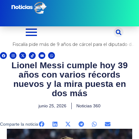
Ir
al
contenido
Fiscalía pide más de 9 años de cárcel para el diputado de oposición Harvey Colchado
F
I
X
T
Y
W
a
n
-
i
o
h
c
s
t
k
u
a
Lionel Messi cumple hoy 39
e
t
w
t
t
t
b
a
i
o
u
s
o
g
t
k
b
a
años con varios récords
o
r
t
e
p
k
a
e
p
m
r
nuevos y la mira puesta en
dos más
junio 25, 2026
Noticias 360
Comparte la noticia