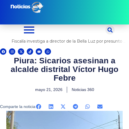
Ir
al
contenido
Fiscalía investiga a director de la Bella Luz por presunto abuso contra cantante Naldy Saldaña
F
I
X
T
Y
W
a
n
-
i
o
h
c
s
t
k
u
a
Piura: Sicarios asesinan a
e
t
w
t
t
t
b
a
i
o
u
s
o
g
t
k
b
a
alcalde distrital Víctor Hugo
o
r
t
e
p
k
a
e
p
m
r
Febre
mayo 21, 2026
Noticias 360
Comparte la noticia