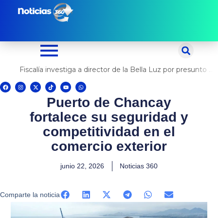
Ir
al
contenido
Fiscalía investiga a director de la Bella Luz por presunto abuso contra cantante Naldy Saldaña
F
I
X
T
Y
W
a
n
-
i
o
h
c
s
t
k
u
a
Puerto de Chancay
e
t
w
t
t
t
b
a
i
o
u
s
o
g
t
k
b
a
fortalece su seguridad y
o
r
t
e
p
k
a
e
p
m
r
competitividad en el
comercio exterior
junio 22, 2026
Noticias 360
Comparte la noticia