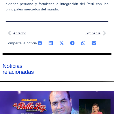
exterior peruano y fortalecer la integración del Perú con los
principales mercados del mundo.
Ant
Sig
Anterior
Siguiente
Comparte la noticia
Noticias
relacionadas
Página
Página
Página
Página
Página