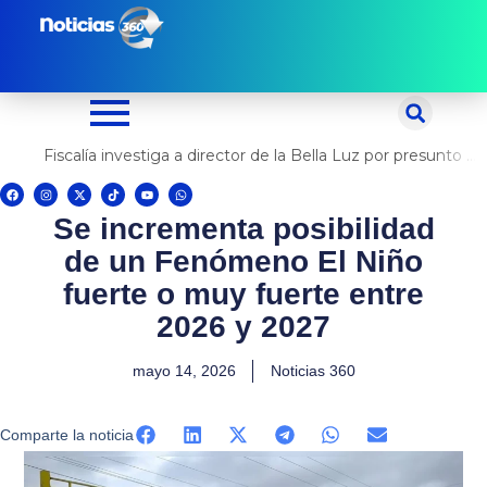
Ir
al
contenido
Fiscalía investiga a director de la Bella Luz por presunto abuso contra cantante Naldy Saldaña
F
I
X
T
Y
W
a
n
-
i
o
h
c
s
t
k
u
a
Se incrementa posibilidad
e
t
w
t
t
t
b
a
i
o
u
s
o
g
t
k
b
a
de un Fenómeno El Niño
o
r
t
e
p
k
a
e
p
m
r
fuerte o muy fuerte entre
2026 y 2027
mayo 14, 2026
Noticias 360
Comparte la noticia