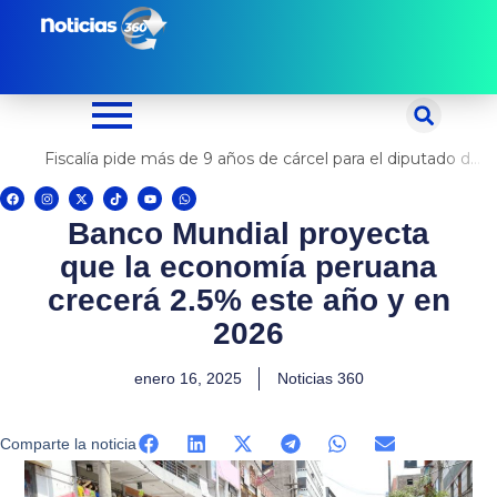
Ir
al
contenido
Fiscalía pide más de 9 años de cárcel para el diputado de oposición Harvey Colchado
F
I
X
T
Y
W
a
n
-
i
o
h
c
s
t
k
u
a
Banco Mundial proyecta
e
t
w
t
t
t
b
a
i
o
u
s
o
g
t
k
b
a
que la economía peruana
o
r
t
e
p
k
a
e
p
m
r
crecerá 2.5% este año y en
2026
enero 16, 2025
Noticias 360
Comparte la noticia