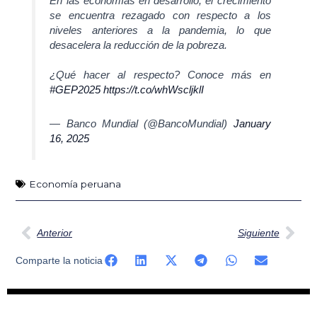
En las economías en desarrollo, el crecimiento
se encuentra rezagado con respecto a los
niveles anteriores a la pandemia, lo que
desacelera la reducción de la pobreza.
¿Qué hacer al respecto? Conoce más en
#GEP2025
https://t.co/whWscljklI
— Banco Mundial (@BancoMundial)
January
16, 2025
Economía peruana
Ant
Sig
Anterior
Siguiente
Comparte la noticia