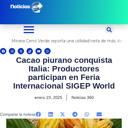
Ir
al
contenido
Minera Cerro Verde reporta una utilidad neta de más de US$ 500 millones
F
I
X
T
Y
W
a
n
-
i
o
h
c
s
t
k
u
a
Cacao piurano conquista
e
t
w
t
t
t
b
a
i
o
u
s
o
g
t
k
b
a
Italia: Productores
o
r
t
e
p
k
a
e
p
m
r
participan en Feria
Internacional SIGEP World
enero 23, 2025
Noticias 360
Comparte la noticia