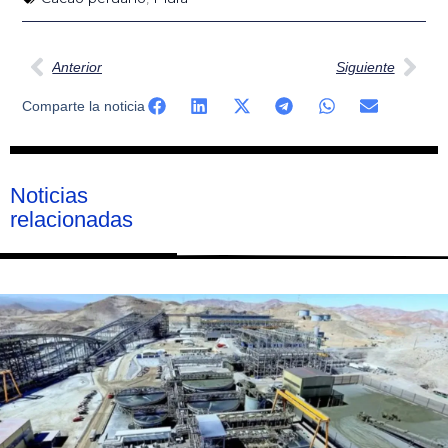
Ant
Sig
Anterior
Siguiente
Comparte la noticia
Noticias
relacionadas
Página
Página
Página
Página
Página