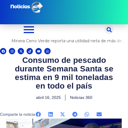
Ir
al
contenido
Minera Cerro Verde reporta una utilidad neta de más de US$ 500 millones
F
I
X
T
Y
W
a
n
-
i
o
h
c
s
t
k
u
a
Consumo de pescado
e
t
w
t
t
t
b
a
i
o
u
s
o
g
t
k
b
a
durante Semana Santa se
o
r
t
e
p
k
a
e
p
m
r
estima en 9 mil toneladas
en todo el país
abril 16, 2025
Noticias 360
Comparte la noticia