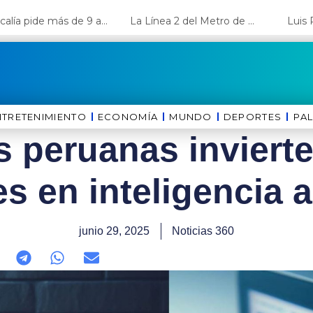
Fiscalía pide más de 9 años de cárcel para el diputado de oposición Harvey Colchado
La Línea 2 del Metro de Lima y el Ramal 4 alcanzan un avance del 80%
NTRETENIMIENTO
ECONOMÍA
MUNDO
DEPORTES
⁠PA
 peruanas inviert
s en inteligencia ar
junio 29, 2025
Noticias 360