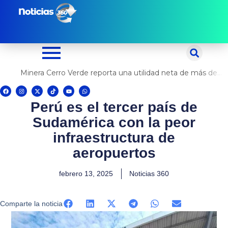
Ir
al
contenido
Minera Cerro Verde reporta una utilidad neta de más de US$ 500 millones
F
I
X
T
Y
W
a
n
-
i
o
h
c
s
t
k
u
a
Perú es el tercer país de
e
t
w
t
t
t
b
a
i
o
u
s
o
g
t
k
b
a
Sudamérica con la peor
o
r
t
e
p
k
a
e
p
m
r
infraestructura de
aeropuertos
febrero 13, 2025
Noticias 360
Comparte la noticia