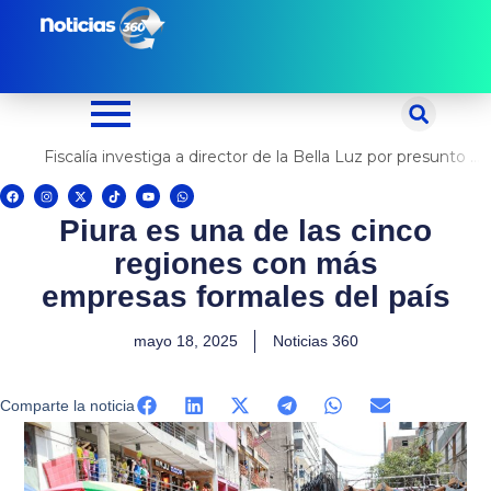
Ir
al
contenido
Fiscalía investiga a director de la Bella Luz por presunto abuso contra cantante Naldy Saldaña
F
I
X
T
Y
W
a
n
-
i
o
h
c
s
t
k
u
a
Piura es una de las cinco
e
t
w
t
t
t
b
a
i
o
u
s
o
g
t
k
b
a
regiones con más
o
r
t
e
p
k
a
e
p
m
r
empresas formales del país
mayo 18, 2025
Noticias 360
Comparte la noticia