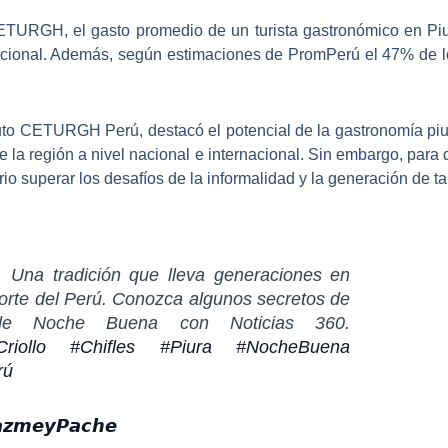
 CETURGH,
el gasto promedio de un turista gastronómico en Piu
ncional. Además, según estimaciones de PromPerú el 47% de l
ituto CETURGH Perú, destacó el
potencial de la gastronomía pi
e la región a nivel nacional e internacional. Sin embargo, para 
rio superar los desafíos de la informalidad y la generación de ta
. Una tradición que lleva generaciones en
norte del Perú. Conozca algunos secretos de
de Noche Buena con Noticias 360.
riollo
#Chifles
#Piura
#NocheBuena
rú
𝙢𝙚𝙮𝙋𝙖𝙘𝙝𝙚