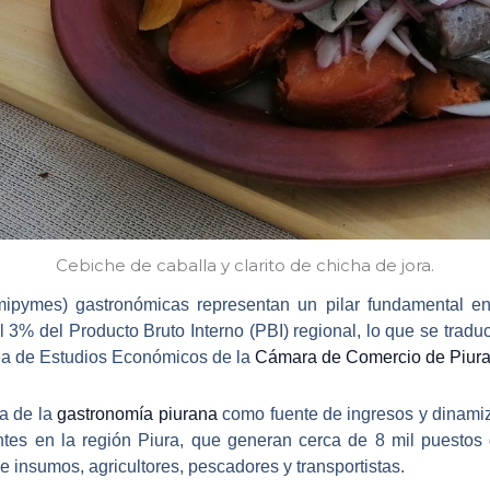
Cebiche de caballa y clarito de chicha de jora.
mipymes) gastronómicas
representan un pilar fundamental 
l 3% del
Producto Bruto Interno (PBI)
regional, lo que se tradu
ea de Estudios Económicos de la
Cámara de Comercio de Piur
ia de la
gastronomía piurana
como fuente de ingresos y dinami
ntes en la región Piura
, que generan cerca de
8 mil puestos 
e insumos, agricultores, pescadores y transportistas.