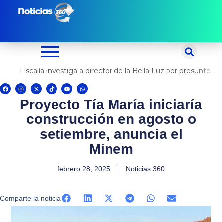
Ir
al
contenido
Fiscalía investiga a director de la Bella Luz por presunto abuso contra cantante Naldy Saldaña
F
I
X
T
Y
W
a
n
-
i
o
h
c
s
t
k
u
a
Proyecto Tía María iniciaría
e
t
w
t
t
t
b
a
i
o
u
s
o
g
t
k
b
a
construcción en agosto o
o
r
t
e
p
k
a
e
p
m
r
setiembre, anuncia el
Minem
febrero 28, 2025
Noticias 360
Comparte la noticia