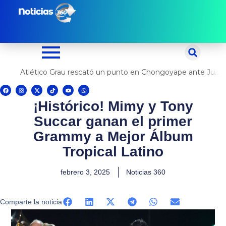
Ir
al
contenido
Atlético Grau rescató un punto en Chongoyape ante Juan Pablo II
F
I
X
T
Y
W
a
n
-
i
o
h
c
s
t
k
u
a
¡Histórico! Mimy y Tony
e
t
w
t
t
t
b
a
i
o
u
s
o
g
t
k
b
a
Succar ganan el primer
o
r
t
e
p
k
a
e
p
m
r
Grammy a Mejor Álbum
Tropical Latino
febrero 3, 2025
Noticias 360
Comparte la noticia