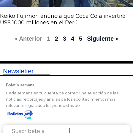
Keiko Fujimori anuncia que Coca Cola invertirá
US$ 1000 millones en el Perú
« Anterior
1
2
3
4
5
Siguiente »
Newsletter
Boletín semanal
Cada semana en tu cuenta de correo una selección de las
noticias, reportajes y análisis de los acontecimientos más
relevantes, gracias a los periodistas de
Suscríbete a
Correo