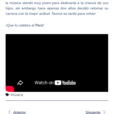
la música siendo muy joven
para dedicarse a la crianza de sus
hijos, sin embargo hace apenas dos años decidió retomar su
carrera con la mejor actitud. Nunca es tarde para volver.
¡Que lo celebre el
Perú
!
Música
Ant
Sig
Anterior
Siguiente