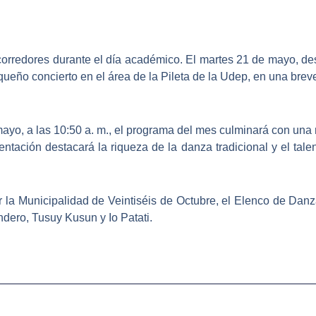
orredores durante el día académico. El martes 21 de mayo, desd
ueño concierto en el área de la Pileta de la Udep
, en una brev
 mayo, a las 10:50 a. m., el programa del mes culminará con una
tación destacará la riqueza de la danza tradicional y el tale
r la
Municipalidad de Veintiséis de Octubre
, el Elenco de Danz
ndero, Tusuy Kusun y Io Patati.