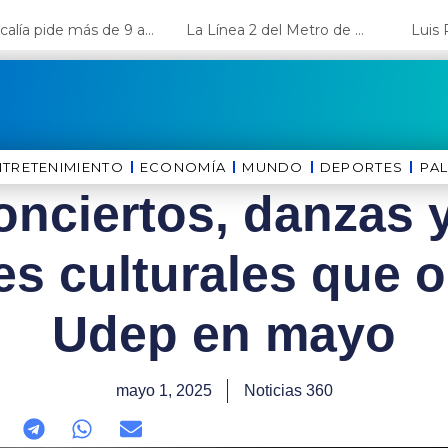
Fiscalía pide más de 9 años de cárcel para el diputado de oposición Harvey Colchado
La Línea 2 del Metro de Lima y el Ramal 4 alcanzan un avance del 80%
NTRETENIMIENTO
ECONOMÍA
MUNDO
DEPORTES
⁠PA
onciertos, danzas y
es culturales que o
Udep en mayo
mayo 1, 2025
Noticias 360