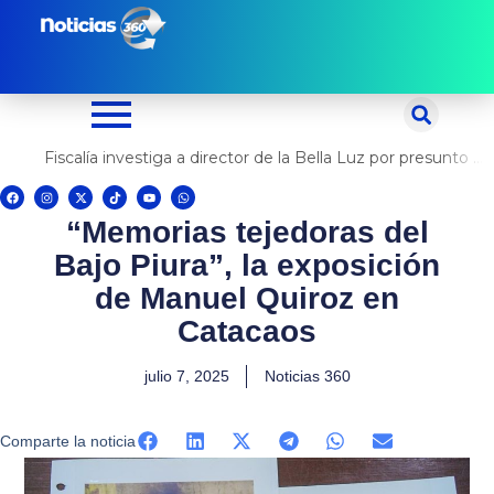
Ir
al
contenido
Fiscalía investiga a director de la Bella Luz por presunto abuso contra cantante Naldy Saldaña
F
I
X
T
Y
W
a
n
-
i
o
h
c
s
t
k
u
a
“Memorias tejedoras del
e
t
w
t
t
t
b
a
i
o
u
s
o
g
t
k
b
a
Bajo Piura”, la exposición
o
r
t
e
p
k
a
e
p
m
r
de Manuel Quiroz en
Catacaos
julio 7, 2025
Noticias 360
Comparte la noticia