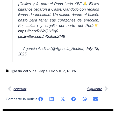
¡Chifles y fe para el Papa León XIV!
Fieles
piuranos llegaron a Castel Gandolfo con regalos
llenos de identidad. Un saludo desde el balcón
bastó para llenar sus corazones de emoción.
Fe, cultura y orgullo del norte del Perú.
https://t.co/RWbQH5tlj0
pic.twitter.com/nX6lhadZM9
— Agencia Andina (@Agencia_Andina)
July 18,
2025
Iglesia católica
,
Papa León XIV
,
Piura
Ant
Sig
Anterior
Siguiente
Comparte la noticia