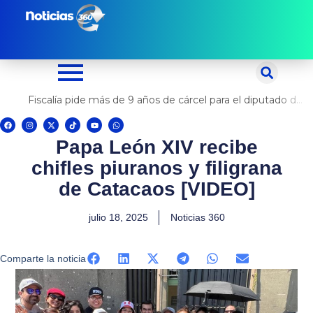
Ir
al
contenido
Fiscalía pide más de 9 años de cárcel para el diputado de oposición Harvey Colchado
F
I
X
T
Y
W
a
n
-
i
o
h
c
s
t
k
u
a
Papa León XIV recibe
e
t
w
t
t
t
b
a
i
o
u
s
o
g
t
k
b
a
chifles piuranos y filigrana
o
r
t
e
p
k
a
e
p
m
r
de Catacaos [VIDEO]
julio 18, 2025
Noticias 360
Comparte la noticia