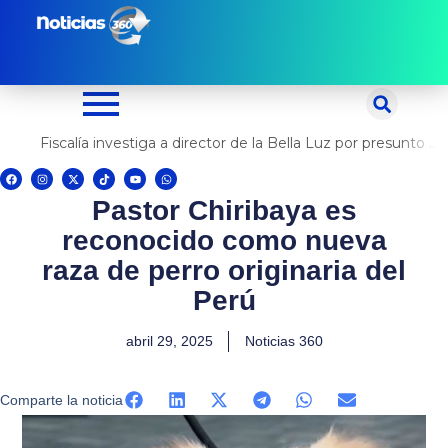
Ir
al
contenido
Fiscalía investiga a director de la Bella Luz por presunto abuso contra cantante Naldy Saldaña
F
I
X
T
Y
W
a
n
-
i
o
h
c
s
t
k
u
a
Pastor Chiribaya es
e
t
w
t
t
t
b
a
i
o
u
s
o
g
t
k
b
a
reconocido como nueva
o
r
t
e
p
k
a
e
p
m
r
raza de perro originaria del
Perú
abril 29, 2025
Noticias 360
Comparte la noticia