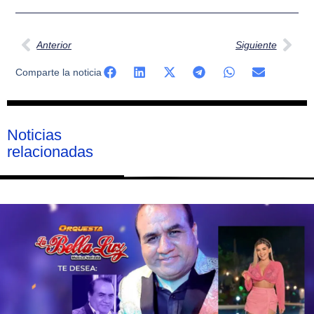
Ant
Sig
Anterior
Siguiente
Comparte la noticia
Noticias
relacionadas
Página
Página
Página
Página
Página