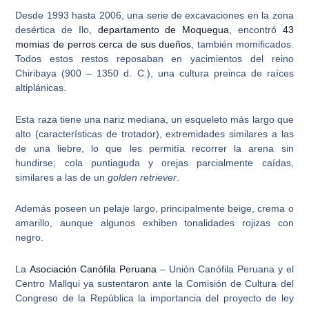
Desde 1993 hasta 2006, una serie de excavaciones en la zona
desértica de Ilo,
departamento de Moquegua
, encontró
43
momias de perros cerca de sus dueños
, también momificados.
Todos estos restos reposaban en yacimientos del reino
Chiribaya (900 – 1350 d. C.), una cultura preinca de raíces
altiplánicas.
Esta raza tiene una
nariz mediana
, un esqueleto más largo que
alto (características de trotador),
extremidades similares a las
de una liebre
, lo que les permitía recorrer la arena sin
hundirse;
cola puntiaguda y orejas parcialmente caídas
,
similares a las de un
golden retriever
.
Además poseen un
pelaje largo
, principalmente beige, crema o
amarillo, aunque algunos exhiben tonalidades rojizas con
negro.
La
Asociación Canófila Peruana
– Unión Canófila Peruana y el
Centro Mallqui
ya sustentaron ante la Comisión de Cultura del
Congreso de la República la importancia del proyecto de ley