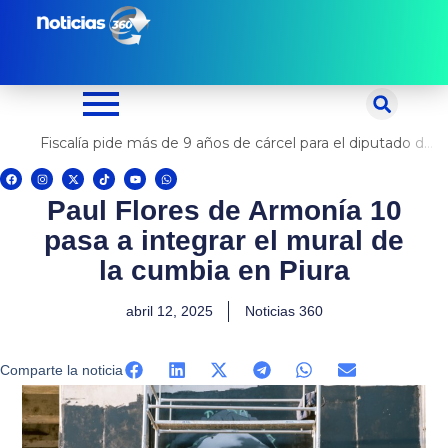
Ir
al
contenido
Fiscalía pide más de 9 años de cárcel para el diputado de oposición Harvey Colchado
F
I
X
T
Y
W
a
n
-
i
o
h
c
s
t
k
u
a
Paul Flores de Armonía 10
e
t
w
t
t
t
b
a
i
o
u
s
o
g
t
k
b
a
pasa a integrar el mural de
o
r
t
e
p
k
a
e
p
m
r
la cumbia en Piura
abril 12, 2025
Noticias 360
Comparte la noticia