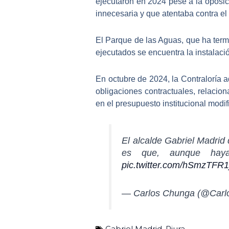
ejecutaron en 2024 pese a la oposic
innecesaria y que atentaba contra e
El Parque de las Aguas, que ha termi
ejecutados se encuentra la instalació
En octubre de 2024, la Contraloría a
obligaciones contractuales, relacio
en el
presupuesto
institucional modif
El alcalde Gabriel Madrid
es que, aunque haya 
pic.twitter.com/hSmzTFR1
— Carlos Chunga (@Car
Gabriel Madrid
,
Piura