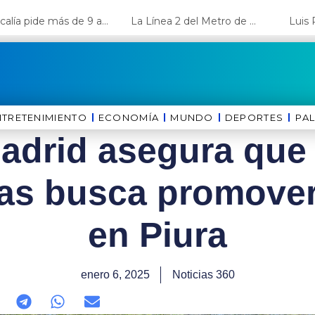
Fiscalía pide más de 9 años de cárcel para el diputado de oposición Harvey Colchado
La Línea 2 del Metro de Lima y el Ramal 4 alcanzan un avance del 80%
NTRETENIMIENTO
ECONOMÍA
MUNDO
DEPORTES
⁠PA
adrid asegura que
as busca promover
en Piura
enero 6, 2025
Noticias 360