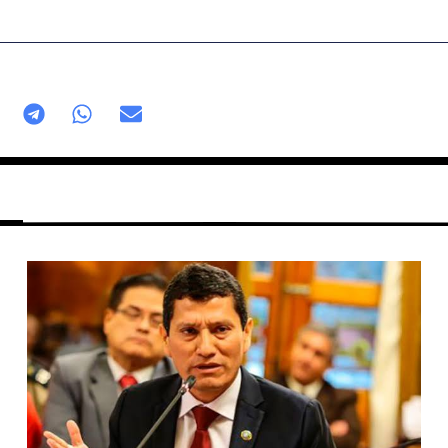
Página
Página
Página
Página
Página