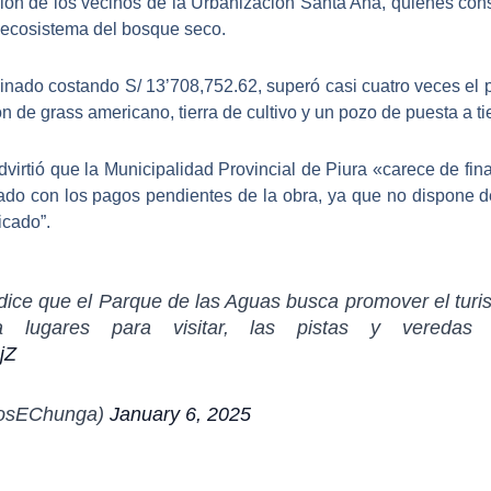
ión de los vecinos de la Urbanización Santa Ana, quienes con
l ecosistema del bosque seco.
nado costando S/ 13’708,752.62, superó casi cuatro veces el pr
n de grass americano, tierra de cultivo y un pozo de puesta a tie
dvirtió que la Municipalidad Provincial de Piura «carece de fi
nado con los pagos pendientes de la
obra
, ya que no dispone 
icado”.
 dice que el Parque de las Aguas busca promover el tur
lugares para visitar, las pistas y veredas e
jZ
losEChunga)
January 6, 2025