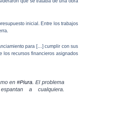
sideraron que se trataba de una obra
esupuesto inicial. Entre los trabajos
rra.
nanciamiento para […] cumplir con sus
de los
recursos financieros
asignados
ismo en
#Piura
. El problema
spantan a cualquiera.