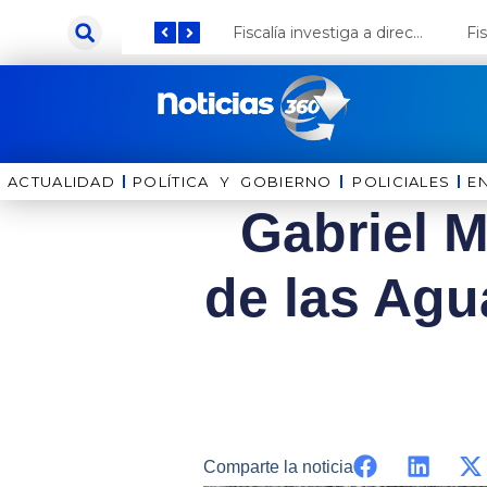
Ir
Keiko Fujimori anuncia que Coca Cola invertirá US$ 1000 millones en el Perú
Fiscalía investiga a director de la Bella Luz por presunto abuso contra cantante Naldy Saldaña
al
contenido
ACTUALIDAD
POLÍTICA Y GOBIERNO
⁠⁠POLICIALES
E
Gabriel M
de las Agu
Comparte la noticia