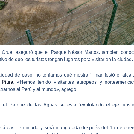
d Orué
, aseguró que el Parque Néstor Martos, también con
ivo de que los turistas tengan lugares para visitar en la ciudad.
ciudad de paso
, no teníamos qué mostrar”, manifestó el alca
 Piura
. «Hemos tenido visitantes europeos y norteameri
rarnos al Perú y al mundo», agregó.
n el Parque de las Aguas se está “explotando el eje turíst
está casi terminada y
será inaugurada después del 15 de ene