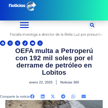
Ir
al
contenido
Fiscalía investiga a director de la Bella Luz por presunto abuso contra cantante Naldy Saldaña
F
I
X
T
Y
W
a
n
-
i
o
h
c
s
t
k
u
a
OEFA multa a Petroperú
e
t
w
t
t
t
b
a
i
o
u
s
o
g
t
k
b
a
con 192 mil soles por el
o
r
t
e
p
k
a
e
p
m
r
derrame de petróleo en
Lobitos
enero 22, 2025
Noticias 360
Comparte la noticia