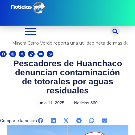
Ir
al
contenido
Minera Cerro Verde reporta una utilidad neta de más de US$ 500 millones
F
I
X
T
Y
W
a
n
-
i
o
h
c
s
t
k
u
a
Pescadores de Huanchaco
e
t
w
t
t
t
b
a
i
o
u
s
o
g
t
k
b
a
denuncian contaminación
o
r
t
e
p
k
a
e
p
m
r
de totorales por aguas
residuales
junio 11, 2025
Noticias 360
Comparte la noticia