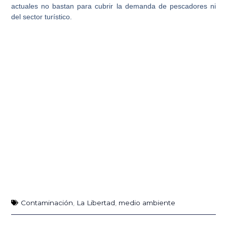
actuales no bastan para cubrir la demanda de pescadores ni
del sector turístico.
Contaminación
,
La Libertad
,
medio ambiente
Ant
Sig