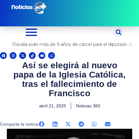
Ir
al
contenido
Fiscalía pide más de 9 años de cárcel para el diputado de oposición Harvey Colchado
F
I
X
T
Y
W
a
n
-
i
o
h
c
s
t
k
u
a
Así se elegirá al nuevo
e
t
w
t
t
t
b
a
i
o
u
s
o
g
t
k
b
a
papa de la Iglesia Católica,
o
r
t
e
p
k
a
e
p
m
r
tras el fallecimiento de
Francisco
abril 21, 2025
Noticias 360
Comparte la noticia