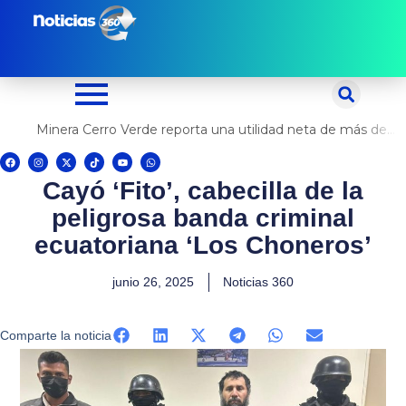
Ir
al
contenido
Minera Cerro Verde reporta una utilidad neta de más de US$ 500 millones
F
I
X
T
Y
W
a
n
-
i
o
h
c
s
t
k
u
a
Cayó ‘Fito’, cabecilla de la
e
t
w
t
t
t
b
a
i
o
u
s
o
g
t
k
b
a
peligrosa banda criminal
o
r
t
e
p
k
a
e
p
m
r
ecuatoriana ‘Los Choneros’
junio 26, 2025
Noticias 360
Comparte la noticia