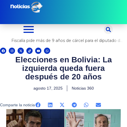
Ir
al
contenido
Fiscalía pide más de 9 años de cárcel para el diputado de oposición Harvey Colchado
F
I
X
T
Y
W
a
n
-
i
o
h
c
s
t
k
u
a
Elecciones en Bolivia: La
e
t
w
t
t
t
b
a
i
o
u
s
o
g
t
k
b
a
izquierda queda fuera
o
r
t
e
p
k
a
e
p
m
r
después de 20 años
agosto 17, 2025
Noticias 360
Comparte la noticia