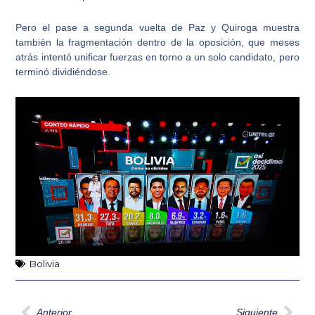
Pero el pase a segunda vuelta de Paz y Quiroga muestra
también la fragmentación dentro de la oposición, que meses
atrás intentó unificar fuerzas en torno a un solo candidato, pero
terminó dividiéndose.
Bolivia
Ant
Sig
Anterior
Siguiente