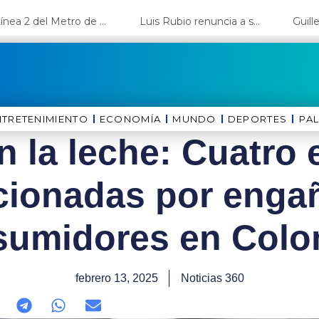
La Línea 2 del Metro de Lima y el Ramal 4 alcanzan un avance del 80%
Luis Rubio renuncia a su candidatura a Lima y deja el camino libre a López Aliaga
NTRETENIMIENTO
ECONOMÍA
MUNDO
DEPORTES
⁠PA
n la leche: Cuatro
cionadas por engañ
sumidores en Colo
febrero 13, 2025
Noticias 360