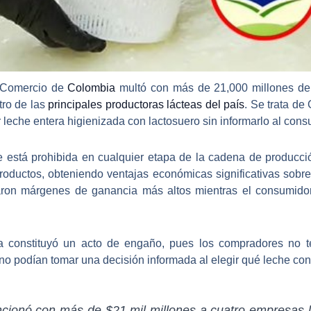
y Comercio de
Colombia
multó con más de
21,000 millones
de 
tro de las
principales productoras lácteas del país
. Se trata de
r leche entera higienizada con lactosuero sin informarlo al cons
e está prohibida en cualquier etapa de la cadena de producci
oductos, obteniendo ventajas económicas significativas sobre
ograron márgenes de ganancia más altos mientras el consumid
ca constituyó un acto de engaño
, pues los compradores no t
, no podían tomar una decisión informada al elegir qué leche con
cionó con más de $21 mil millones a cuatro empresas 