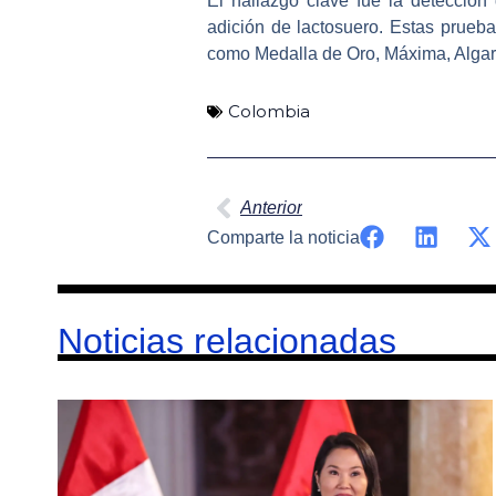
El hallazgo clave fue la detección
adición de lactosuero. Estas prueb
como
Medalla de Oro, Máxima, Algarr
Colombia
Ant
Anterior
Comparte la noticia
Noticias relacionadas