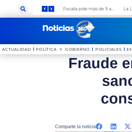
Ir
Keiko Fujimori anuncia que Coca Cola invertirá US$ 1000 millones en el Perú
Fiscalía pide más de 9 años de cárcel para el diputado de oposición Harvey Colchado
al
contenido
ACTUALIDAD
POLÍTICA Y GOBIERNO
⁠⁠POLICIALES
E
Fraude e
san
con
Comparte la noticia