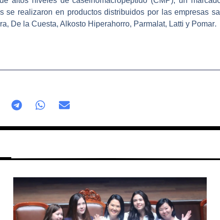
 de altos niveles de caseinomacropéptido (CMP), un marcador
as se realizaron en productos distribuidos por las empresas 
a, De la Cuesta, Alkosto Hiperahorro, Parmalat, Latti y Pomar
.
Página
Página
Página
Página
Página