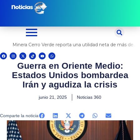
Ir
al
contenido
Minera Cerro Verde reporta una utilidad neta de más de US$ 500 millones
F
I
X
T
Y
W
a
n
-
i
o
h
c
s
t
k
u
a
Guerra en Oriente Medio:
e
t
w
t
t
t
b
a
i
o
u
s
o
g
t
k
b
a
Estados Unidos bombardea
o
r
t
e
p
k
a
e
p
m
r
Irán y agudiza la crisis
junio 21, 2025
Noticias 360
Comparte la noticia