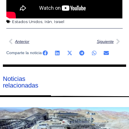
Estados Unidos
,
Irán
,
Israel
Ant
Sig
Anterior
Siguiente
Comparte la noticia
Noticias
relacionadas