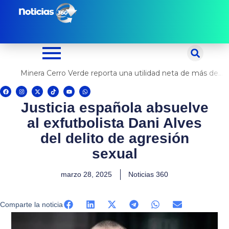
Ir
al
contenido
Minera Cerro Verde reporta una utilidad neta de más de US$ 500 millones
F
I
X
T
Y
W
a
n
-
i
o
h
c
s
t
k
u
a
Justicia española absuelve
e
t
w
t
t
t
b
a
i
o
u
s
o
g
t
k
b
a
al exfutbolista Dani Alves
o
r
t
e
p
k
a
e
p
m
r
del delito de agresión
sexual
marzo 28, 2025
Noticias 360
Comparte la noticia