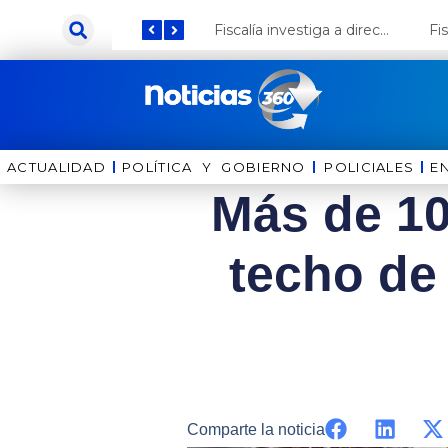
Ir
Keiko Fujimori anuncia que Coca Cola invertirá US$ 1000 millones en el Perú
Fiscalía investiga a director de la Bella Luz por presunto abuso contra cantante Naldy Saldaña
al
contenido
ACTUALIDAD
POLÍTICA Y GOBIERNO
⁠⁠POLICIALES
E
Más de 10
techo de
Comparte la noticia