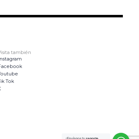
Visita también
Instagram
Facebook
Youtube
ik Tok
X
¡Envíanos tu
reporte,