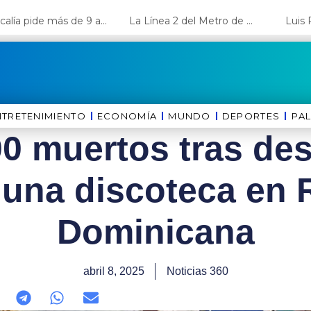
Fiscalía pide más de 9 años de cárcel para el diputado de oposición Harvey Colchado
La Línea 2 del Metro de Lima y el Ramal 4 alcanzan un avance del 80%
NTRETENIMIENTO
ECONOMÍA
MUNDO
DEPORTES
⁠PA
0 muertos tras de
 una discoteca en 
Dominicana
abril 8, 2025
Noticias 360