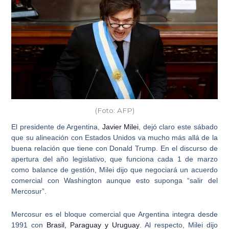
(Foto: AFP)
El presidente de Argentina,
Javier Milei
, dejó claro este sábado
que su alineación con Estados Unidos va mucho más allá de la
buena relación que tiene con Donald Trump. En el discurso de
apertura del año legislativo, que funciona cada 1 de marzo
como balance de gestión, Milei dijo que negociará un
acuerdo
comercial con Washington aunque esto suponga “salir del
Mercosur”
.
Mercosur es el bloque comercial que Argentina integra desde
1991 con
Brasil, Paraguay y Uruguay
. Al respecto, Milei dijo