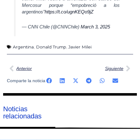
Mercosur porque “empobreció a los
argentinos”
https://t.co/ugnKEQo9jZ
— CNN Chile (@CNNChile)
March 3, 2025
Argentina
,
Donald Trump
,
Javier Milei
Ant
Sig
Anterior
Siguiente
Comparte la noticia
Noticias
relacionadas