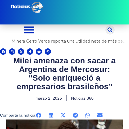
Ir
al
contenido
Minera Cerro Verde reporta una utilidad neta de más de US$ 500 millones
F
I
X
T
Y
W
a
n
-
i
o
h
c
s
t
k
u
a
Milei amenaza con sacar a
e
t
w
t
t
t
b
a
i
o
u
s
o
g
t
k
b
a
Argentina de Mercosur:
o
r
t
e
p
k
a
e
p
m
r
“Solo enriqueció a
empresarios brasileños”
marzo 2, 2025
Noticias 360
Comparte la noticia