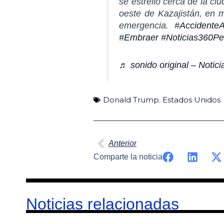
se estrelló cerca de la ci
oeste de Kazajistán, en 
emergencia.
#Accidente
#Embraer
#Noticias360Pe
♬ sonido original – Notic
Donald Trump
,
Estados Unidos
Ant
Anterior
Comparte la noticia
Noticias relacionadas