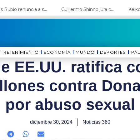
Luis Rubio renuncia a su candidatura a Lima y deja el camino libre a López Aliaga
Guillermo Shinno jura como ministro de Energía y Minas
NTRETENIMIENTO
ECONOMÍA
MUNDO
DEPORTES
⁠PA
de EE.UU. ratifica 
llones contra Don
por abuso sexual
diciembre 30, 2024
Noticias 360