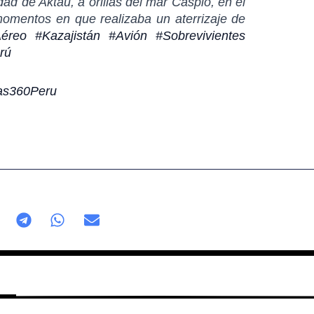
udad de Aktau, a orillas del mar Caspio, en el
momentos en que realizaba un aterrizaje de
Aéreo
#Kazajistán
#Avión
#Sobrevivientes
rú
ias360Peru