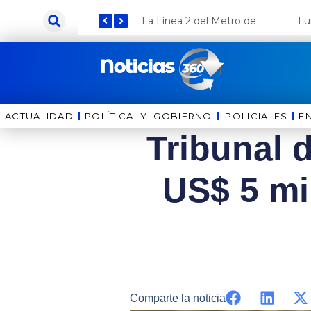
Ir
Keiko Fujimori anuncia que Coca Cola invertirá US$ 1000 millones en el Perú
La Línea 2 del Metro de Lima y el Ramal 4 alcanzan un avance del 80%
al
contenido
ACTUALIDAD
POLÍTICA Y GOBIERNO
⁠⁠POLICIALES
E
Tribunal 
US$ 5 mi
Comparte la noticia