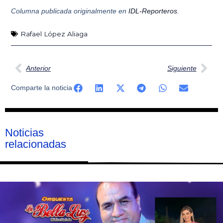
Columna publicada originalmente en
IDL-Reporteros
.
Rafael López Aliaga
Ant
Sig
Anterior
Siguiente
Comparte la noticia
Noticias
relacionadas
Página
Página
Página
Página
Página