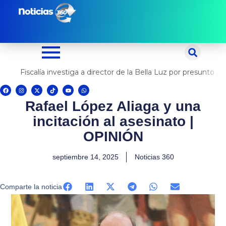
Ir
al
contenido
Fiscalía investiga a director de la Bella Luz por presunto abuso contra cantante Naldy Saldaña
F
I
X
T
Y
W
a
n
-
i
o
h
c
s
t
k
u
a
Rafael López Aliaga y una
e
t
w
t
t
t
b
a
i
o
u
s
o
g
t
k
b
a
incitación al asesinato |
o
r
t
e
p
k
a
e
p
m
r
OPINIÓN
septiembre 14, 2025
Noticias 360
Comparte la noticia