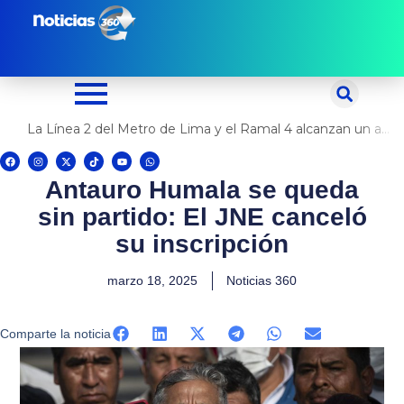
Ir
al
contenido
La Línea 2 del Metro de Lima y el Ramal 4 alcanzan un avance del 80%
F
I
X
T
Y
W
a
n
-
i
o
h
c
s
t
k
u
a
Antauro Humala se queda
e
t
w
t
t
t
b
a
i
o
u
s
o
g
t
k
b
a
sin partido: El JNE canceló
o
r
t
e
p
k
a
e
p
m
r
su inscripción
marzo 18, 2025
Noticias 360
Comparte la noticia