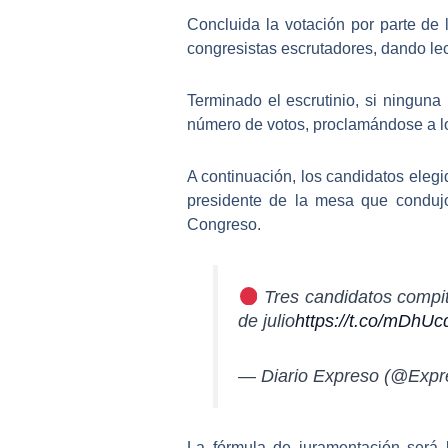
Concluida la votación por parte de 
congresistas escrutadores, dando le
Terminado el escrutinio,
si ninguna 
número de votos, proclamándose a lo
A continuación, los candidatos eleg
presidente de la mesa que condujo 
Congreso.
Tres candidatos compit
de julio
https://t.co/mDhU
— Diario Expreso (@Exp
La fórmula de juramentación será 