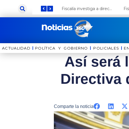
Ir
Keiko Fujimori anuncia que Coca Cola invertirá US$ 1000 millones en el Perú
Fiscalía investiga a director de la Bella Luz por presunto abuso contra cantante Naldy Saldaña
al
contenido
ACTUALIDAD
POLÍTICA Y GOBIERNO
⁠⁠POLICIALES
E
Así será 
Directiva 
Comparte la noticia