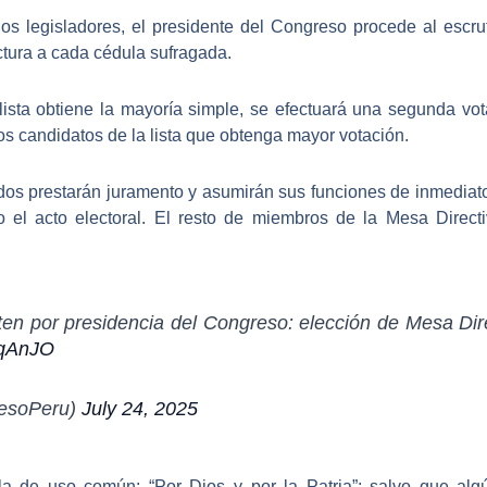
los legisladores,
el presidente del Congreso procede al escrut
ctura a cada cédula sufragada.
lista obtiene la mayoría simple, se efectuará una segunda vot
s candidatos de la lista que obtenga mayor votación.
idos prestarán juramento y asumirán sus funciones de inmediat
el acto electoral
. El resto de miembros de la Mesa Directiv
en por presidencia del Congreso: elección de Mesa Dir
cqAnJO
resoPeru)
July 24, 2025
la de uso común: “
Por Dios y por la Patria
”; salvo que alg