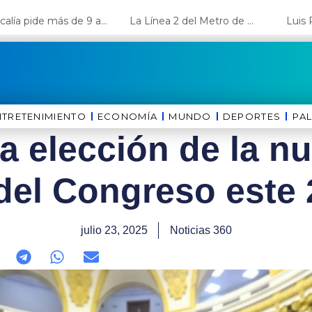
Fiscalía pide más de 9 años de cárcel para el diputado de oposición Harvey Colchado
La Línea 2 del Metro de Lima y el Ramal 4 alcanzan un avance del 80%
NTRETENIMIENTO
ECONOMÍA
MUNDO
DEPORTES
⁠PA
la elección de la 
del Congreso este 
julio 23, 2025
Noticias 360