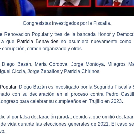
Congresistas investigados por la Fiscalía.
de
Renovación Popular
y tres de la bancada
Honor y Democr
a a que
Patricia Benavides
no asumiera nuevamente como fi
e corrupción, crimen organizado y otros.
:
Diego Bazán
, María Córdova,
Jorge Montoya
, Milagros M
guel Ciccia, Jorge Zeballos y Patricia Chirinos.
Popular
,
Diego Bazán es investigado por la Segunda Fiscalía 
ado con su declaración en el proceso contra Pedro Castil
Congreso para celebrar su cumpleaños en Trujillo en 2023.
icial por falsa declaración jurada
, debido a que omitió declara
 de vida durante las elecciones generales de 2021. El caso s
yo.