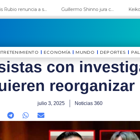
Luis Rubio renuncia a su candidatura a Lima y deja el camino libre a López Aliaga
Guillermo Shinno jura como ministro de Energía y Minas
NTRETENIMIENTO
ECONOMÍA
MUNDO
DEPORTES
⁠PA
istas con investi
uieren reorganizar 
julio 3, 2025
Noticias 360