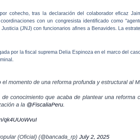
 por cohecho
, tras la declaración del colaborador eficaz Ja
oordinaciones con un congresista identificado como “agente 
usticia (JNJ) con funcionarios afines a Benavides. La estrate
igada
por la fiscal suprema Delia Espinoza en el marco del caso
iminal.
o el momento de una reforma profunda y estructural al Mi
de conocimiento que acaba de plantear una reforma co
zación a la
@FiscaliaPeru
.
com/qk4UUoWvuI
pular (Oficial) (@bancada_rp)
July 2, 2025