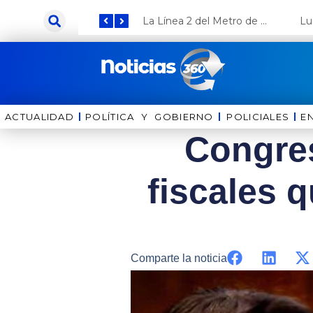
Ir
Keiko Fujimori anuncia que Coca Cola invertirá US$ 1000 millones en el Perú
La Línea 2 del Metro de Lima y el Ramal 4 alcanzan un avance del 80%
al
contenido
ACTUALIDAD
POLÍTICA Y GOBIERNO
⁠⁠POLICIALES
E
Congres
fiscales q
Comparte la noticia