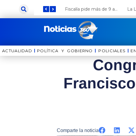
Ir
Keiko Fujimori anuncia que Coca Cola invertirá US$ 1000 millones en el Perú
Fiscalía pide más de 9 años de cárcel para el diputado de oposición Harvey Colchado
al
contenido
ACTUALIDAD
POLÍTICA Y GOBIERNO
⁠⁠POLICIALES
E
Congr
Francisco 
Comparte la noticia