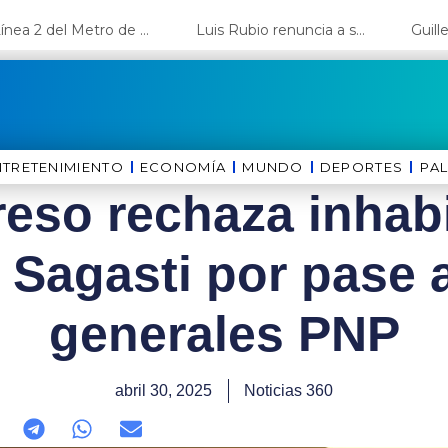
La Línea 2 del Metro de Lima y el Ramal 4 alcanzan un avance del 80%
Luis Rubio renuncia a su candidatura a Lima y deja el camino libre a López Aliaga
NTRETENIMIENTO
ECONOMÍA
MUNDO
DEPORTES
⁠PA
eso rechaza inhabil
Sagasti por pase a
generales PNP
abril 30, 2025
Noticias 360