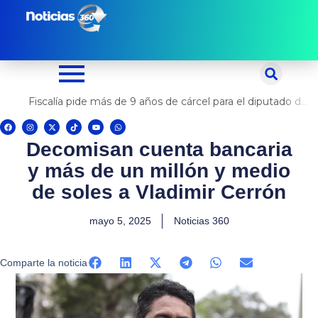
Ir
al
contenido
Fiscalía pide más de 9 años de cárcel para el diputado de oposición Harvey Colchado
F
I
X
T
Y
W
a
n
-
i
o
h
c
s
t
k
u
a
Decomisan cuenta bancaria
e
t
w
t
t
t
b
a
i
o
u
s
o
g
t
k
b
a
y más de un millón y medio
o
r
t
e
p
k
a
e
p
m
r
de soles a Vladimir Cerrón
mayo 5, 2025
Noticias 360
Comparte la noticia