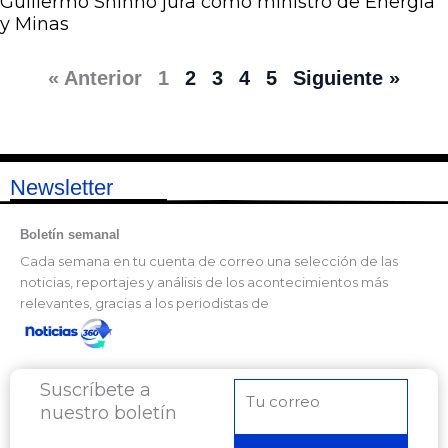
Guillermo Shinno jura como ministro de Energía
y Minas
« Anterior
1
2
3
4
5
Siguiente »
Newsletter
Boletín semanal
Cada semana en tu cuenta de correo una selección de las
noticias, reportajes y análisis de los acontecimientos más
relevantes, gracias a los periodistas de
Suscríbete a
Correo
nuestro boletín
electrónico