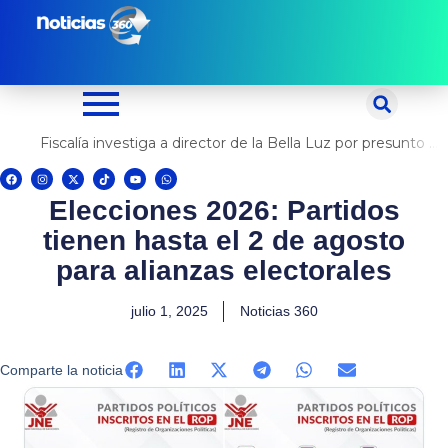
Ir
al
contenido
Fiscalía investiga a director de la Bella Luz por presunto abuso contra cantante Naldy Saldaña
F
I
X
T
Y
W
a
n
-
i
o
h
c
s
t
k
u
a
Elecciones 2026: Partidos
e
t
w
t
t
t
b
a
i
o
u
s
o
g
t
k
b
a
tienen hasta el 2 de agosto
o
r
t
e
p
k
a
e
p
m
r
para alianzas electorales
julio 1, 2025
Noticias 360
Comparte la noticia