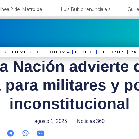
La Línea 2 del Metro de Lima y el Ramal 4 alcanzan un avance del 80%
Luis Rubio renuncia a su candidatura a Lima y deja el camino libre a López Aliaga
NTRETENIMIENTO
ECONOMÍA
MUNDO
DEPORTES
⁠PA
la Nación advierte
 para militares y po
inconstitucional
agosto 1, 2025
Noticias 360