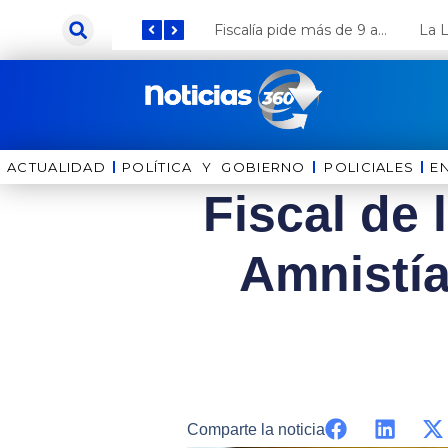
Ir
Keiko Fujimori anuncia que Coca Cola invertirá US$ 1000 millones en el Perú
Fiscalía pide más de 9 años de cárcel para el diputado de oposición Harvey Colchado
al
contenido
ACTUALIDAD
POLÍTICA Y GOBIERNO
⁠⁠POLICIALES
E
Fiscal de 
Amnistía
Comparte la noticia