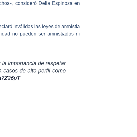
echos», consideró Delia Espinoza en
claró inválidas las leyes de amnistía
anidad no pueden ser amnistiados ni
r la importancia de respetar
a casos de alto perfil como
od7Z26pT
Siguiente