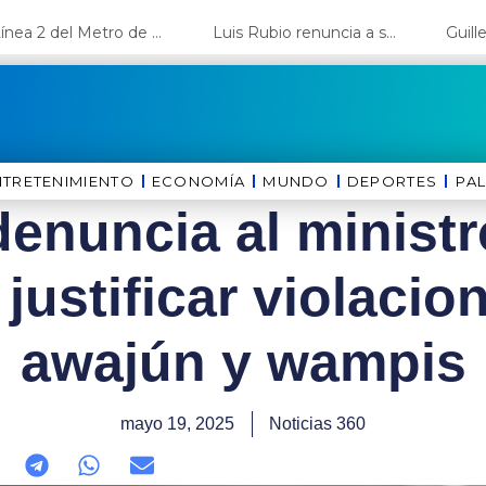
La Línea 2 del Metro de Lima y el Ramal 4 alcanzan un avance del 80%
Luis Rubio renuncia a su candidatura a Lima y deja el camino libre a López Aliaga
NTRETENIMIENTO
ECONOMÍA
MUNDO
DEPORTES
⁠PA
 denuncia al minist
justificar violacio
awajún y wampis
mayo 19, 2025
Noticias 360