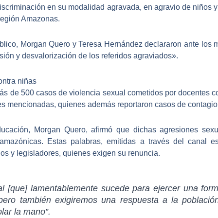
a discriminación en su modalidad agravada, en agravio de niño
a región Amazonas.
úblico, Morgan Quero y Teresa Hernández declararon ante los
ión y desvalorización de los referidos agraviados»
.
ontra niñas
ás de 500 casos de violencia sexual cometidos por docentes c
es mencionadas, quienes además reportaron casos de contagio
ducación, Morgan Quero, afirmó que dichas agresiones sexu
mazónicas. Estas palabras, emitidas a través del canal e
os y legisladores, quienes exigen su renuncia.
ral
[que] lamentablemente sucede para ejercer una forma
ero también exigiremos una respuesta a la población
lar la mano”.