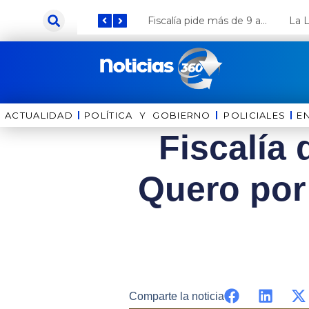
Ir
Keiko Fujimori anuncia que Coca Cola invertirá US$ 1000 millones en el Perú
Fiscalía pide más de 9 años de cárcel para el diputado de oposición Harvey Colchado
al
contenido
ACTUALIDAD
POLÍTICA Y GOBIERNO
⁠⁠POLICIALES
E
Fiscalía
Quero por 
Comparte la noticia