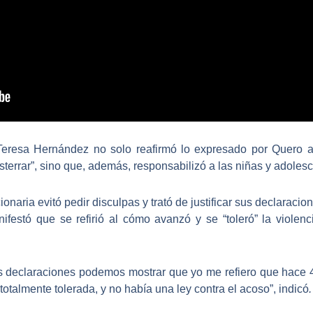
 Teresa Hernández no solo reafirmó lo expresado por Quero al 
sterrar”, sino que, además,
responsabilizó a las niñas y adoles
cionaria
evitó pedir disculpas y trató de justificar sus declaracio
ifestó que se refirió al
cómo avanzó y se “toleró” la violen
 declaraciones
podemos mostrar que yo me refiero que hace 40
a totalmente tolerada, y no había una ley contra el acoso”, indicó
.