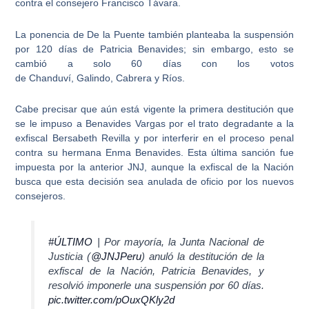
contra el consejero
Francisco Távara
.
La ponencia de
De la Puente
también planteaba la suspensión
por
120 días
de
Patricia Benavides
; sin embargo, esto se
cambió a solo
60 días
con los votos
de
Chanduví
,
Galindo
,
Cabrera
y
Ríos
.
Cabe precisar que aún está vigente la primera destitución que
se le impuso a
Benavides Vargas
por el trato degradante a la
exfiscal
Bersabeth Revilla
y por interferir en el proceso penal
contra su hermana
Enma Benavides
. Esta última sanción fue
impuesta por la anterior
JNJ
, aunque la exfiscal de la Nación
busca que esta decisión sea anulada de oficio por los nuevos
consejeros.
#ÚLTIMO
| Por mayoría, la Junta Nacional de
Justicia (
@JNJPeru
) anuló la destitución de la
exfiscal de la Nación, Patricia Benavides, y
resolvió imponerle una suspensión por 60 días.
pic.twitter.com/pOuxQKly2d