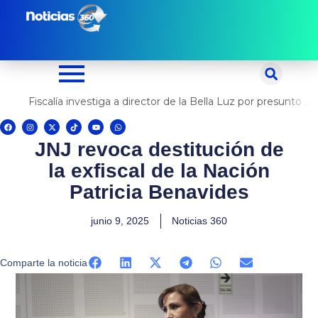
Ir
al
contenido
Fiscalía investiga a director de la Bella Luz por presunto abuso contra cantante Naldy Saldaña
F
I
X
T
Y
W
a
n
-
i
o
h
c
s
t
k
u
a
JNJ revoca destitución de
e
t
w
t
t
t
b
a
i
o
u
s
o
g
t
k
b
a
la exfiscal de la Nación
o
r
t
e
p
k
a
e
p
m
r
Patricia Benavides
junio 9, 2025
Noticias 360
Comparte la noticia