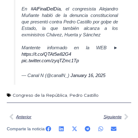
En
#AlFinalDelDía
, el congresista Alejandro
Muñante habló de la denuncia constitucional
que presentó contra Pedro Castillo por golpe de
Estado, la que también alcanza a los
exministros Chávez, Huerta y Sánchez
Mantente informado en la WEB ►
https://t.co/QTAt5w82G4
pic.twitter.com/zyqTZmc1Tp
— Canal N (@canalN_)
January 16, 2025
Congreso de la República
,
Pedro Castillo
Ant
Sig
Anterior
Siguiente
Comparte la noticia