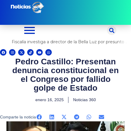
Ir
al
contenido
Fiscalía investiga a director de la Bella Luz por presunto abuso contra cantante Naldy Saldaña
F
I
X
T
Y
W
a
n
-
i
o
h
c
s
t
k
u
a
Pedro Castillo: Presentan
e
t
w
t
t
t
b
a
i
o
u
s
o
g
t
k
b
a
denuncia constitucional en
o
r
t
e
p
k
a
e
p
m
r
el Congreso por fallido
golpe de Estado
enero 16, 2025
Noticias 360
Comparte la noticia