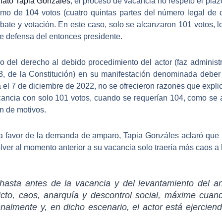
unato Tapia Gonzáles
, el proceso de vacancia no respetó el pla
mo de 104 votos (cuatro quintas partes del número legal de c
bate y votación
. En este caso, solo se alcanzaron 101 votos, l
de defensa del entonces presidente.
io del derecho al debido procedimiento del actor (faz administ
so 3, de la Constitución) en su manifestación denominada deber
 el 7 de diciembre de 2022,
no se ofrecieron razones que explic
acancia con solo 101 votos, cuando se requerían 104
, como se 
n de motivos.
 a favor de la demanda de amparo,
Tapia Gonzáles aclaró que n
olver al momento anterior a su vacancia solo traería más caos a
hasta antes de la vacancia y del levantamiento del
an
icto, caos, anarquía y descontrol social, máxime cuand
enalmente y, en dicho escenario, el actor está ejercie