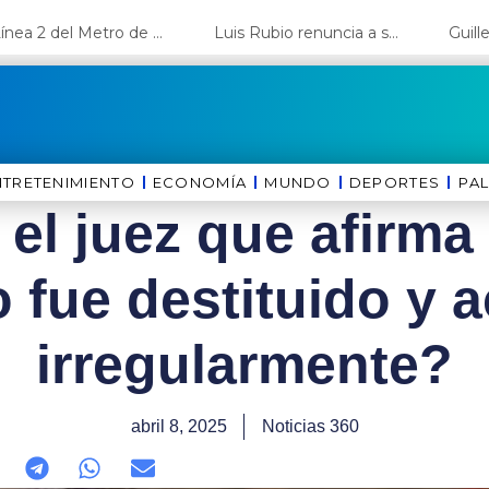
La Línea 2 del Metro de Lima y el Ramal 4 alcanzan un avance del 80%
Luis Rubio renuncia a su candidatura a Lima y deja el camino libre a López Aliaga
NTRETENIMIENTO
ECONOMÍA
MUNDO
DEPORTES
⁠PA
 el juez que afirma
o fue destituido y
irregularmente?
abril 8, 2025
Noticias 360