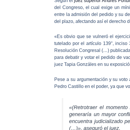
Según el
juez superior Andrés Fort
del Congreso, el cual exige un míni
entre la
admisión del pedido y su de
del plazo, afectando así el derecho 
«Es obvio que se vulneró el ejercic
tutelado por el artículo 139°, inci
Resolución Congresal (…) publicada
para debatir y votar el pedido de v
juez Tapia Gonzáles en su exposició
Pese a su argumentación y su voto
Pedro Castillo en el poder
, ya que v
«(Retrotraer el momento 
generaría un mayor confl
encuentra judicializado p
(…)», aseguró el juez.