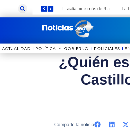
Ir
Keiko Fujimori anuncia que Coca Cola invertirá US$ 1000 millones en el Perú
Fiscalía pide más de 9 años de cárcel para el diputado de oposición Harvey Colchado
al
contenido
ACTUALIDAD
POLÍTICA Y GOBIERNO
⁠⁠POLICIALES
E
¿Quién es
Castill
Comparte la noticia